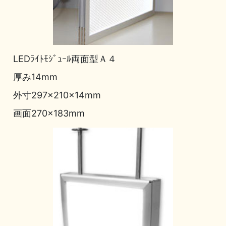
LEDﾗｲﾄﾓｼﾞｭｰﾙ両面型Ａ４
厚み14mm
外寸297×210×14mm
画面270×183mm