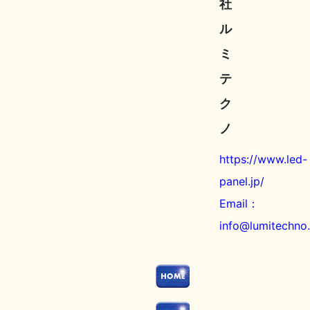
社
ル
ミ
テ
ク
ノ
https://www.led-
panel.jp/
Email：
info@lumitechno.