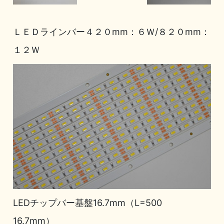
ＬＥＤラインバー４２０mm：６Ｗ/８２０mm：
１２Ｗ
LEDチップバー基盤16.7mm（L=500
16.7mm）