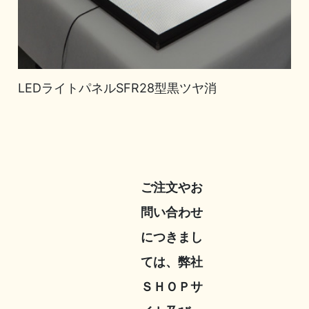
LEDライトパネルSFR28型黒ツヤ消
ご注文やお
問い合わせ
につきまし
ては、弊社
ＳＨＯＰサ