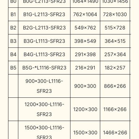
B0
B0G-L2113-SFR23
1064×1490
1030×1456
10
B1
B1G-L2113-SFR23
762×1064
728×1030
71
B2
B2G-L2113-SFR23
549×762
515×728
5
B3
B3G-L1113-SFR23
398×549
364×515
3
B4
B4G-L1113-SFR23
291×398
257×364
2
B5
B5G-*L1116-SFR23
216×291
182×257
1
900*300-L1116-
900×300
866×266
8
SFR23
1200*300-L1116-
1200×300
1166×266
11
SFR23
1500*300-L1116-
1500×300
1466×266
14
SFR23