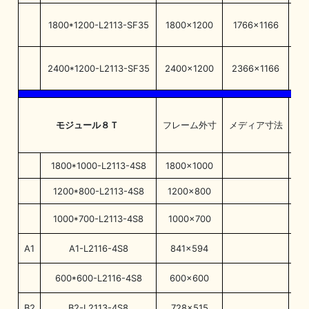
1800*1200-L2113-SF35
1800×1200
1766×1166
17
2400*1200-L2113-SF35
2400×1200
2366×1166
23
モジュール８Ｔ
フレーム外寸
メディア寸法
フ
1800*1000-L2113-4S8
1800×1000
1
1200*800-L2113-4S8
1200×800
1
1000*700-L2113-4S8
1000×700
9
A1
A1-L2116-4S8
841×594
8
600*600-L2116-4S8
600×600
5
B2
B2-L2113-4S8
728×515
7