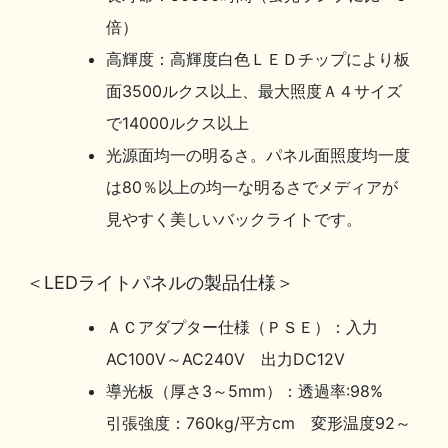
倍）
高輝度：高輝度白色ＬＥＤチップにより板
面3500ルクス以上、最大照度Ａ４サイズ
で14000ルクス以上
光源面均一の明るさ。パネル面照度均一度
は80％以上の均一な明るさでメディアが
見やすく美しいバックライトです。
＜LEDライトパネルの製品仕様＞
ＡＣアダプター仕様（ＰＳＥ）：入力
AC100V～AC240V 出力DC12V
導光板（厚さ3～5mm）：透過率:98%
引張強度：760kg/平方cm 変形温度92～