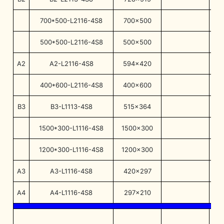
700*500-L2116-4S8
700×500
6
500*500-L2116-4S8
500×500
4
A2
A2-L2116-4S8
594×420
5
400*600-L2116-4S8
400×600
3
B3
B3-L1113-4S8
515×364
4
1500*300-L1116-4S8
1500×300
1
1200*300-L1116-4S8
1200×300
11
A3
A3-L1116-4S8
420×297
3
A4
A4-L1116-4S8
297×210
2