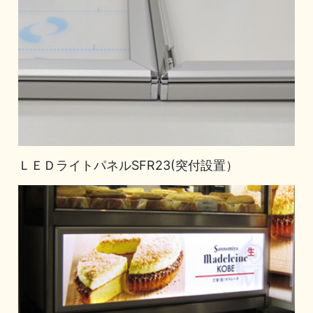
ＬＥＤライトパネルSFR23(突付設置）