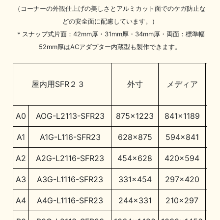
（コーナーの外観仕上げの美しさとアルミカット面でのケガ防止な
どの安全面に配慮しています。）
＊スナップ式片面：42mm厚・31mm厚・34mm厚・両面：標準幅
52mm厚はACアダプター内蔵型も製作できます。
屋内用SFR２３
外寸
メディア
A0
AOG-L2113-SFR23
875×1223
841×1189
82
A1
A1G-L116-SFR23
628×875
594×841
5
A2
A2G-L2116-SFR23
454×628
420×594
4
A3
A3G-L1116-SFR23
331×454
297×420
2
A4
A4G-L1116-SFR23
244×331
210×297
1