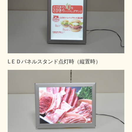
LＥＤパネルスタンド点灯時（縦置時）