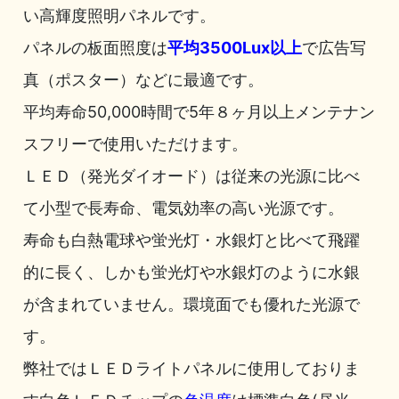
い高輝度照明パネルです。
パネルの板面照度は
平均3500Lux以上
で広告写
真（ポスター）などに最適です。
平均寿命50,000時間で5年８ヶ月以上メンテナン
スフリーで使用いただけます。
ＬＥＤ（発光ダイオード）は従来の光源に比べ
て小型で長寿命、電気効率の高い光源です。
寿命も白熱電球や蛍光灯・水銀灯と比べて飛躍
的に長く、しかも蛍光灯や水銀灯のように水銀
が含まれていません。環境面でも優れた光源で
す。
弊社ではＬＥＤライトパネルに使用しておりま